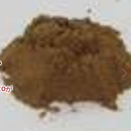
。
ZOが