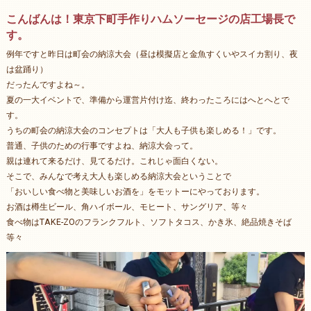
こんばんは！東京下町手作りハムソーセージの店工場長で
す。
例年ですと昨日は町会の納涼大会（昼は模擬店と金魚すくいやスイカ割り、夜
は盆踊り）
だったんですよね～。
夏の一大イベントで、準備から運営片付け迄、終わったころにはへとへとで
す。
うちの町会の納涼大会のコンセプトは「大人も子供も楽しめる！」です。
普通、子供のための行事ですよね、納涼大会って。
親は連れて来るだけ、見てるだけ。これじゃ面白くない。
そこで、みんなで考え大人も楽しめる納涼大会ということで
「おいしい食べ物と美味しいお酒を」をモットーにやっております。
お酒は樽生ビール、角ハイボール、モヒート、サングリア、等々
食べ物はTAKE-ZOのフランクフルト、ソフトタコス、かき氷、絶品焼きそば
等々