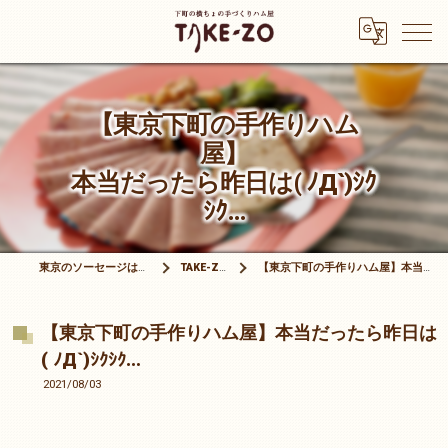
【東京下町の手作りハム
屋】
本当だったら昨日は( ﾉД`)ｼｸ
ｼｸ…
東京のソーセージは有限会社竹三商店
TAKE-ZOブログ
【東京下町の手作りハム屋】本当だったら昨日は( ﾉД`)ｼｸｼｸ…
【東京下町の手作りハム屋】本当だったら昨日は
( ﾉД`)ｼｸｼｸ…
2021/08/03