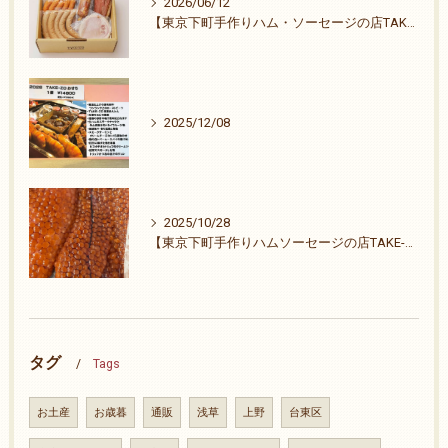
2026/06/12
【東京下町手作りハム・ソーセージの店TAKE-ZO】祭りも終わりました。
2025/12/08
2025/10/28
【東京下町手作りハムソーセージの店TAKE-ZO】ご無沙汰致しました。26周年ありがとうございます。
タグ
Tags
お土産
お歳暮
通販
浅草
上野
台東区