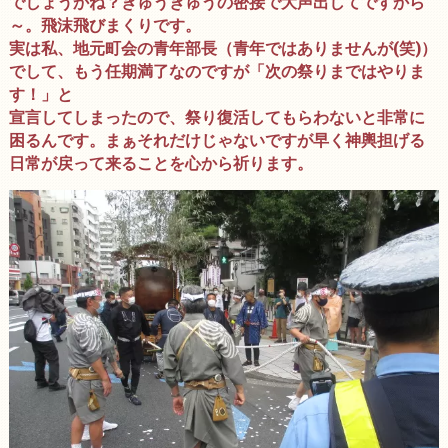
でしょうかね？ぎゅうぎゅうの密接で大声出してですから
～。飛沫飛びまくりです。
実は私、地元町会の青年部長（青年ではありませんが(笑)）
でして、もう任期満了なのですが「次の祭りまではやりま
す！」と
宣言してしまったので、祭り復活してもらわないと非常に
困るんです。まぁそれだけじゃないですが早く神輿担げる
日常が戻って来ることを心から祈ります。