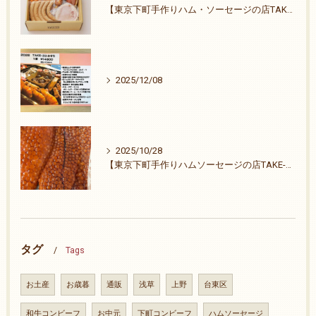
【東京下町手作りハム・ソーセージの店TAKE-ZO】祭りも終わりました。
2025/12/08
2025/10/28
【東京下町手作りハムソーセージの店TAKE-ZO】ご無沙汰致しました。26周年ありがとうございます。
タグ
Tags
お土産
お歳暮
通販
浅草
上野
台東区
和牛コンビーフ
お中元
下町コンビーフ
ハムソーセージ