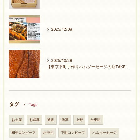
2025/12/08
2025/10/28
【東京下町手作りハムソーセージの店TAKE-ZO】ご無沙汰致しました。26周年ありがとうございます。
タグ
Tags
お土産
お歳暮
通販
浅草
上野
台東区
和牛コンビーフ
お中元
下町コンビーフ
ハムソーセージ