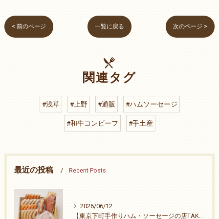
< 前のページ
一覧に戻る
次のページ >
関連タグ
#浅草
#上野
#通販
#ハムソーセージ
#和牛コンビーフ
#手土産
最近の投稿
Recent Posts
2026/06/12
【東京下町手作りハム・ソーセージの店TAKE-ZO】祭りも終わりました。