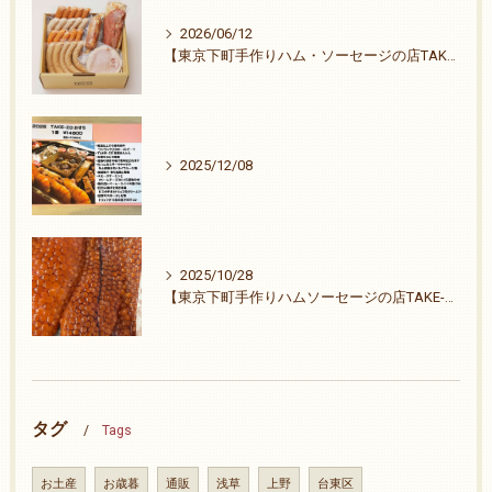
2026/06/12
【東京下町手作りハム・ソーセージの店TAKE-ZO】祭りも終わりました。
2025/12/08
2025/10/28
【東京下町手作りハムソーセージの店TAKE-ZO】ご無沙汰致しました。26周年ありがとうございます。
タグ
Tags
お土産
お歳暮
通販
浅草
上野
台東区