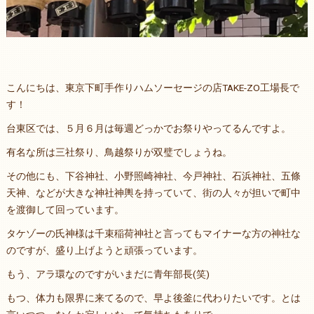
こんにちは、東京下町手作りハムソーセージの店TAKE-ZO工場長で
す！
台東区では、５月６月は毎週どっかでお祭りやってるんですよ。
有名な所は三社祭り、鳥越祭りが双璧でしょうね。
その他にも、下谷神社、小野照崎神社、今戸神社、石浜神社、五條
天神、などが大きな神社神輿を持っていて、街の人々が担いで町中
を渡御して回っています。
タケゾーの氏神様は千束稲荷神社と言ってもマイナーな方の神社な
のですが、盛り上げようと頑張っています。
もう、アラ環なのですがいまだに青年部長(笑)
もつ、体力も限界に来てるので、早よ後釜に代わりたいです。とは