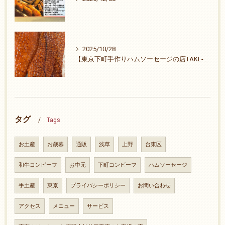
2025/10/28
【東京下町手作りハムソーセージの店TAKE-ZO】ご無沙汰致しました。26周年ありがとうございます。
タグ
Tags
お土産
お歳暮
通販
浅草
上野
台東区
和牛コンビーフ
お中元
下町コンビーフ
ハムソーセージ
手土産
東京
プライバシーポリシー
お問い合わせ
アクセス
メニュー
サービス