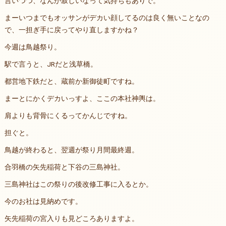
言いつつ、なんか寂しいなって気持ちもありで。
まーいつまでもオッサンがデカい顔してるのは良く無いことなの
で、一担ぎ手に戻ってやり直しますかね？
今週は鳥越祭り。
駅で言うと、JRだと浅草橋。
都営地下鉄だと、蔵前か新御徒町ですね。
まーとにかくデカいっすよ、ここの本社神輿は。
肩よりも背骨にくるってかんじですね。
担ぐと。
鳥越が終わると、翌週が祭り月間最終週。
合羽橋の矢先稲荷と下谷の三島神社。
三島神社はこの祭りの後改修工事に入るとか。
今のお社は見納めです。
矢先稲荷の宮入りも見どころありますよ。