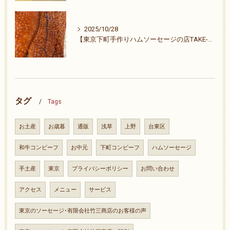
2025/10/28
【東京下町手作りハムソーセージの店TAKE-ZO】ご無沙汰致しました。26周年ありがとうございます。
タグ
Tags
お土産
お歳暮
通販
浅草
上野
台東区
和牛コンビーフ
お中元
下町コンビーフ
ハムソーセージ
手土産
東京
プライバシーポリシー
お問い合わせ
アクセス
メニュー
サービス
東京のソーセージ･有限会社竹三商店のお客様の声