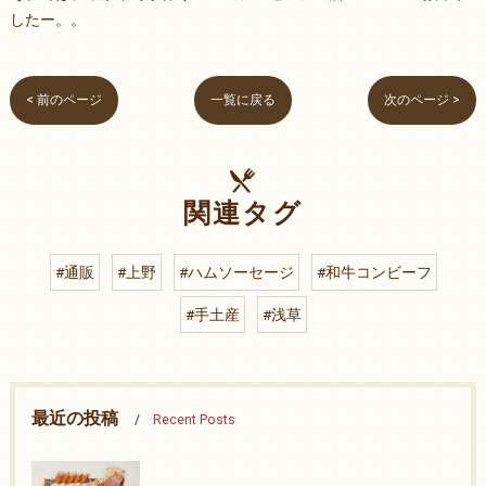
したー。。
< 前のページ
一覧に戻る
次のページ >
関連タグ
#通販
#上野
#ハムソーセージ
#和牛コンビーフ
#手土産
#浅草
最近の投稿
Recent Posts